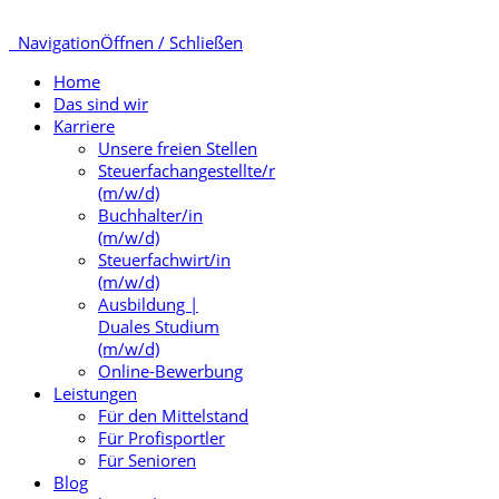
Navigation
Öffnen / Schließen
Home
Das sind wir
Karriere
Unsere freien Stellen
Steuerfachangestellte/r
(m/w/d)
Buchhalter/in
(m/w/d)
Steuerfachwirt/in
(m/w/d)
Ausbildung |
Duales Studium
(m/w/d)
Online-Bewerbung
Leistungen
Für den Mittelstand
Für Profisportler
Für Senioren
Blog