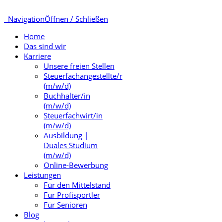
Navigation
Öffnen / Schließen
Home
Das sind wir
Karriere
Unsere freien Stellen
Steuerfachangestellte/r
(m/w/d)
Buchhalter/in
(m/w/d)
Steuerfachwirt/in
(m/w/d)
Ausbildung |
Duales Studium
(m/w/d)
Online-Bewerbung
Leistungen
Für den Mittelstand
Für Profisportler
Für Senioren
Blog