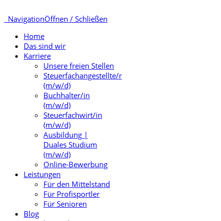
Navigation
Öffnen / Schließen
Home
Das sind wir
Karriere
Unsere freien Stellen
Steuerfachangestellte/r
(m/w/d)
Buchhalter/in
(m/w/d)
Steuerfachwirt/in
(m/w/d)
Ausbildung |
Duales Studium
(m/w/d)
Online-Bewerbung
Leistungen
Für den Mittelstand
Für Profisportler
Für Senioren
Blog