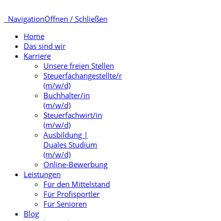
Navigation
Öffnen / Schließen
Home
Das sind wir
Karriere
Unsere freien Stellen
Steuerfachangestellte/r
(m/w/d)
Buchhalter/in
(m/w/d)
Steuerfachwirt/in
(m/w/d)
Ausbildung |
Duales Studium
(m/w/d)
Online-Bewerbung
Leistungen
Für den Mittelstand
Für Profisportler
Für Senioren
Blog