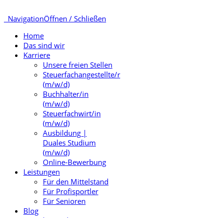
Navigation
Öffnen / Schließen
Home
Das sind wir
Karriere
Unsere freien Stellen
Steuerfachangestellte/r
(m/w/d)
Buchhalter/in
(m/w/d)
Steuerfachwirt/in
(m/w/d)
Ausbildung |
Duales Studium
(m/w/d)
Online-Bewerbung
Leistungen
Für den Mittelstand
Für Profisportler
Für Senioren
Blog