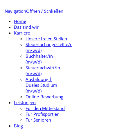
Navigation
Öffnen / Schließen
Home
Das sind wir
Karriere
Unsere freien Stellen
Steuerfachangestellte/r
(m/w/d)
Buchhalter/in
(m/w/d)
Steuerfachwirt/in
(m/w/d)
Ausbildung |
Duales Studium
(m/w/d)
Online-Bewerbung
Leistungen
Für den Mittelstand
Für Profisportler
Für Senioren
Blog