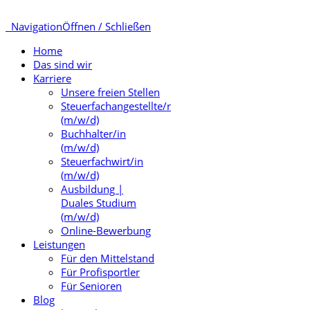
Navigation
Öffnen / Schließen
Home
Das sind wir
Karriere
Unsere freien Stellen
Steuerfachangestellte/r
(m/w/d)
Buchhalter/in
(m/w/d)
Steuerfachwirt/in
(m/w/d)
Ausbildung |
Duales Studium
(m/w/d)
Online-Bewerbung
Leistungen
Für den Mittelstand
Für Profisportler
Für Senioren
Blog