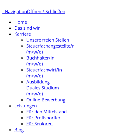
Navigation
Öffnen / Schließen
Home
Das sind wir
Karriere
Unsere freien Stellen
Steuerfachangestellte/r
(m/w/d)
Buchhalter/in
(m/w/d)
Steuerfachwirt/in
(m/w/d)
Ausbildung |
Duales Studium
(m/w/d)
Online-Bewerbung
Leistungen
Für den Mittelstand
Für Profisportler
Für Senioren
Blog