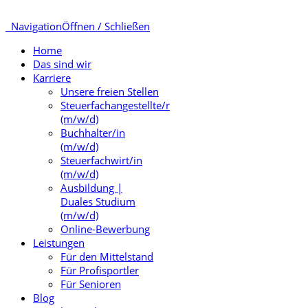
Navigation
Öffnen / Schließen
Home
Das sind wir
Karriere
Unsere freien Stellen
Steuerfachangestellte/r
(m/w/d)
Buchhalter/in
(m/w/d)
Steuerfachwirt/in
(m/w/d)
Ausbildung |
Duales Studium
(m/w/d)
Online-Bewerbung
Leistungen
Für den Mittelstand
Für Profisportler
Für Senioren
Blog